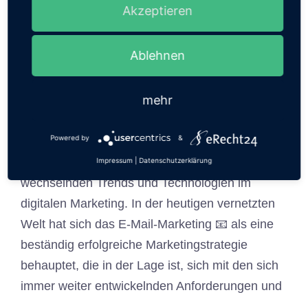
Marketings: Neue Trends
Akzeptieren
und Technologien
Ablehnen
24. November 2023
von
Roldan
mehr
Die Zukunft des E-Mail-Marketings: Innovation,
Powered by
&
Personalisierung und Aktivität Unsere Welt dreht
sich immer schneller und so auch die
Impressum
|
Datenschutzerklärung
wechselnden Trends und Technologien im
digitalen Marketing. In der heutigen vernetzten
Welt hat sich das E-Mail-Marketing 📧 als eine
beständig erfolgreiche Marketingstrategie
behauptet, die in der Lage ist, sich mit den sich
immer weiter entwickelnden Anforderungen und
…