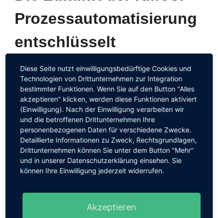
Prozessautomatisierung
entschlüsselt
6. Januar 2024
von
Roldan
Diese Seite nutzt einwilligungsbedürftige Cookies und
Technologien von Drittunternehmen zur Integration
bestimmter Funktionen. Wenn Sie auf den Button "Alles
Revolutionieren Sie Ihr KMU mit
akzeptieren" klicken, werden diese Funktionen aktiviert
(Einwilligung). Nach der Einwilligung verarbeiten wir
Prozessautomatisierung! 💪 In der rasch
und die betroffenen Drittunternehmen Ihre
wandelnden Geschäftswelt müssen kleine und
personenbezogenen Daten für verschiedene Zwecke.
Detaillierte Informationen zu Zweck, Rechtsgrundlagen,
mittlere Unternehmen (KMU) innovative Wege
Drittunternehmen können Sie unter dem Button "Mehr"
finden, um wettbewerbsfähig zu bleiben. Ein
und in unserer Datenschutzerklärung einsehen. Sie
entscheidendes Instrument auf diesem Weg
können Ihre Einwilligung jederzeit widerrufen.
kann die Prozessautomatisierung sein. In
diesem Beitrag beleuchten wir die wichtigen
Akzeptieren
Vorteile, die diese Technologie KMUs bieten