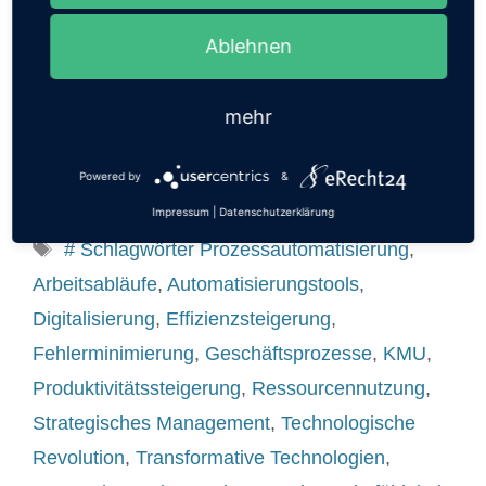
kann. 🚀 Warum ist Prozessautomatisierung für
Ablehnen
KMUs …
mehr
Weiterlesen …
Powered by
&
Allgemein
Impressum
|
Datenschutzerklärung
# Schlagwörter Prozessautomatisierung
,
Arbeitsabläufe
,
Automatisierungstools
,
Digitalisierung
,
Effizienzsteigerung
,
Fehlerminimierung
,
Geschäftsprozesse
,
KMU
,
Produktivitätssteigerung
,
Ressourcennutzung
,
Strategisches Management
,
Technologische
Revolution
,
Transformative Technologien
,