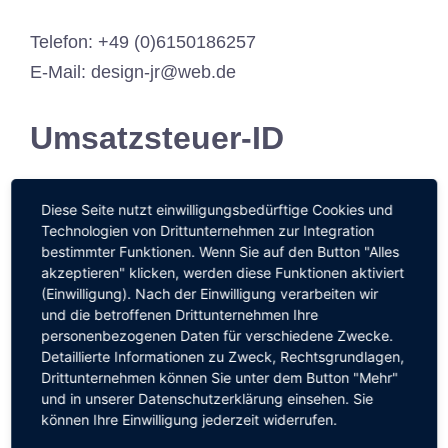
Telefon: +49 (0)6150186257
E-Mail: design-jr@web.de
Umsatzsteuer-ID
Umsatzsteuer-Identifikationsnummer gemäß §
Diese Seite nutzt einwilligungsbedürftige Cookies und
27 a Umsatzsteuergesetz:
Technologien von Drittunternehmen zur Integration
bestimmter Funktionen. Wenn Sie auf den Button "Alles
DE245101328
akzeptieren" klicken, werden diese Funktionen aktiviert
(Einwilligung). Nach der Einwilligung verarbeiten wir
Redaktionell
und die betroffenen Drittunternehmen Ihre
personenbezogenen Daten für verschiedene Zwecke.
Detaillierte Informationen zu Zweck, Rechtsgrundlagen,
verantwortlich
Drittunternehmen können Sie unter dem Button "Mehr"
und in unserer Datenschutzerklärung einsehen. Sie
können Ihre Einwilligung jederzeit widerrufen.
Jose Roldan