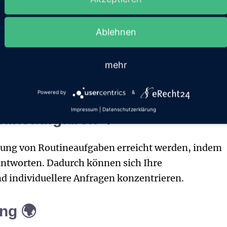
von Kundenanfragen 🔄
Ablehnen
fragen gleichzeitig zu bearbeiten, können Chatbot
 zu reduzieren und den Kundenservice insgesamt
mehr
ragen beantworten ist für sie kein Problem – sie
en!
Powered by
&
Impressum
|
Datenschutzerklärung
utineaufgaben ⚙️
erung von Routineaufgaben erreicht werden, indem
eantworten. Dadurch können sich Ihre
 individuellere Anfragen konzentrieren.
ung 🌍