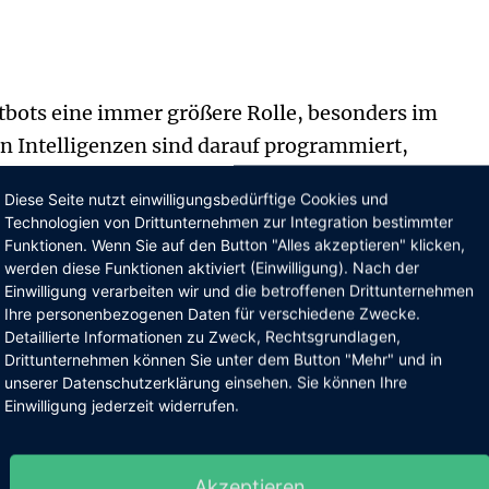
atbots eine immer größere Rolle, besonders im
en Intelligenzen sind darauf programmiert,
können Ihre Kunden somit effizient bedienen und
Diese Seite nutzt einwilligungsbedürftige Cookies und
er sind einige der verschiedenen Möglichkeiten, w
Technologien von Drittunternehmen zur Integration bestimmter
Funktionen. Wenn Sie auf den Button "Alles akzeptieren" klicken,
werden diese Funktionen aktiviert (Einwilligung). Nach der
Einwilligung verarbeiten wir und die betroffenen Drittunternehmen
ntworten 🕒
Ihre personenbezogenen Daten für verschiedene Zwecke.
Detaillierte Informationen zu Zweck, Rechtsgrundlagen,
Drittunternehmen können Sie unter dem Button "Mehr" und in
ügbar und können Kundenanfragen sofort
unserer Datenschutzerklärung einsehen. Sie können Ihre
Einwilligung jederzeit widerrufen.
4/7-Unterstützung bieten. Dies führt zu einer
rt den Kundenfrust.
Akzeptieren