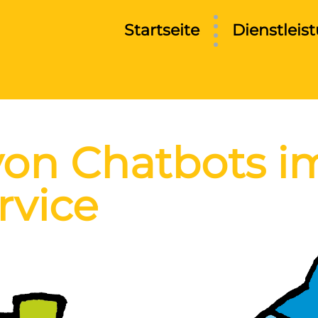
Startseite
Dienstleis
 von Chatbots i
vice