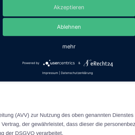
ur insoweit verarbeiten, wie dies zur Erfüllung seiner Le
Akzeptieren
n.
Ablehnen
mehr
ndreas Gundelach, Ali Jasarov
Powered by
&
Impressum
|
Datenschutzerklärung
eitung (AVV) zur Nutzung des oben genannten Dienstes 
 Vertrag, der gewährleistet, dass dieser die personen
ng der DSGVO verarbeitet.