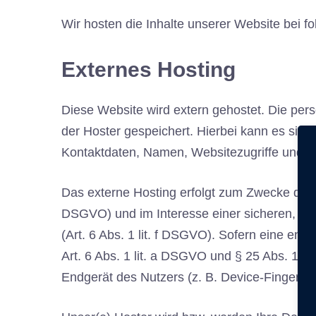
Wir hosten die Inhalte unserer Website bei f
Externes Hosting
Diese Website wird extern gehostet. Die per
der Hoster gespeichert. Hierbei kann es sic
Kontaktdaten, Namen, Websitezugriffe und so
Das externe Hosting erfolgt zum Zwecke der 
DSGVO) und im Interesse einer sicheren, schn
(Art. 6 Abs. 1 lit. f DSGVO). Sofern eine ent
Art. 6 Abs. 1 lit. a DSGVO und § 25 Abs. 1 T
Endgerät des Nutzers (z. B. Device-Fingerprin