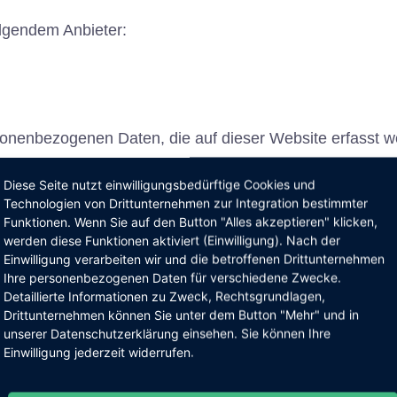
olgendem Anbieter:
sonenbezogenen Daten, die auf dieser Website erfasst w
h v. a. um IP-Adressen, Kontaktanfragen, Meta- und Kom
Diese Seite nutzt einwilligungsbedürftige Cookies und
nstige Daten, die über eine Website generiert werden, 
Technologien von Drittunternehmen zur Integration bestimmter
Funktionen. Wenn Sie auf den Button "Alles akzeptieren" klicken,
werden diese Funktionen aktiviert (Einwilligung). Nach der
Vertragserfüllung gegenüber unseren potenziellen und be
Einwilligung verarbeiten wir und die betroffenen Drittunternehmen
ellen und effizienten Bereitstellung unseres Online-An
Ihre personenbezogenen Daten für verschiedene Zwecke.
sprechende Einwilligung abgefragt wurde, erfolgt die Ver
Detaillierte Informationen zu Zweck, Rechtsgrundlagen,
Drittunternehmen können Sie unter dem Button "Mehr" und in
TDSG, soweit die Einwilligung die Speicherung von Cooki
unserer Datenschutzerklärung einsehen. Sie können Ihre
ting) im Sinne des TTDSG umfasst. Die Einwilligung ist 
Einwilligung jederzeit widerrufen.