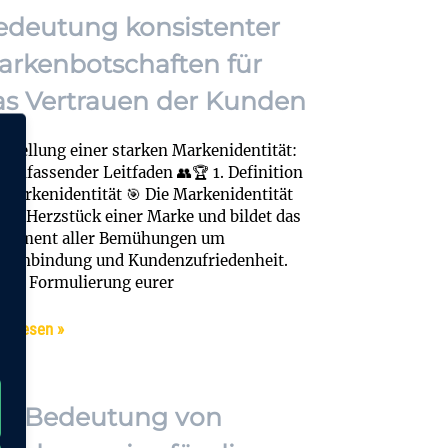
edeutung konsistenter
arkenbotschaften für
as Vertrauen der Kunden
rstellung einer starken Markenidentität:
 umfassender Leitfaden 👥🏆 1. Definition
 Markenidentität 🎯 Die Markenidentität
 das Herzstück einer Marke und bildet das
ndament aller Bemühungen um
kenbindung und Kundenzufriedenheit.
 der Formulierung eurer
terlesen »
ie Bedeutung von