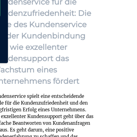
undenservice für die
undenzufriedenheit: Die
olle des Kundenservice
ei der Kundenbindung
nd wie exzellenter
undensupport das
achstum eines
nternehmens fördert
denservice spielt eine entscheidende
le für die Kundenzufriedenheit und den
gfristigen Erfolg eines Unternehmens.
 exzellenter Kundensupport geht über das
fache Beantworten von Kundenanfragen
aus. Es geht darum, eine positive
denerfahrung zu schaffen und das