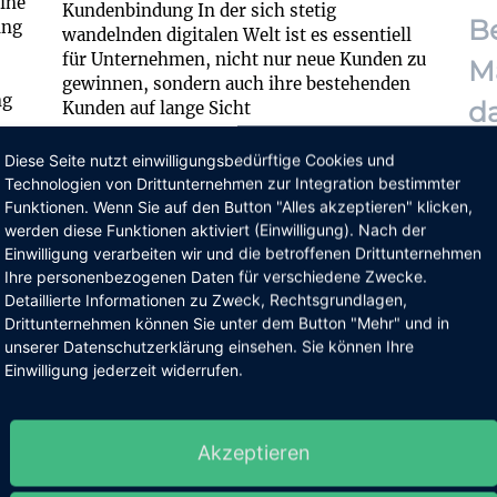
ine
Kundenbindung In der sich stetig
B
ing
wandelnden digitalen Welt ist es essentiell
für Unternehmen, nicht nur neue Kunden zu
M
gewinnen, sondern auch ihre bestehenden
ng
d
Kunden auf lange Sicht
Weiterlesen »
Diese Seite nutzt einwilligungsbedürftige Cookies und
# E
Technologien von Drittunternehmen zur Integration bestimmter
Ein
Funktionen. Wenn Sie auf den Button "Alles akzeptieren" klicken,
der
werden diese Funktionen aktiviert (Einwilligung). Nach der
ist
Local SEO: Wie man
Einwilligung verarbeiten wir und die betroffenen Drittunternehmen
Fu
Ihre personenbezogenen Daten für verschiedene Zwecke.
Mar
lokale Kunden gewinnt
Detaillierte Informationen zu Zweck, Rechtsgrundlagen,
Bei
Drittunternehmen können Sie unter dem Button "Mehr" und in
unserer Datenschutzerklärung einsehen. Sie können Ihre
📍 Die Macht der Lokalen
Wei
Einwilligung jederzeit widerrufen.
Suchmaschinenoptimierung: 10 Schritte zum
hen
Erfolg In der digitalen Ära haben es
Kleinunternehmen in ihrer Stadt oder Region
für
mit Wettbewerbern aus der ganzen Welt zu
Akzeptieren
D
gn-
tun. Die gute Nachricht ist, dass