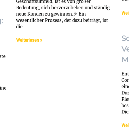
Geschäftsumfeld, ist es von großer
Bedeutung, sich hervorzuheben und ständig
Wei
neue Kunden zu gewinnen.🎉 Ein
:
wesentlicher Prozess, der dazu beiträgt, ist
die
S
Weiterlesen »
V
ste
M
Ent
Com
ein
ine
Dur
Pla
bes
Die
Wei