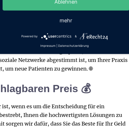
Ablehnen
g: Maximieren Sie Ihre
mehr
n Medien 🔁
Powered by
&
es Werkzeug, mit dem Sie Zeit sparen und Ihre
Impressum
|
Datenschutzerklärung
unserer Automatisierungsoption, können Sie
soziale Netzwerke
abgestimmt ist, um Ihrer Praxis
gt, um neue Patienten zu gewinnen. 🌐
hlagbaren Preis 💰
 ist, wenn es um die Entscheidung für ein
bestrebt, Ihnen die hochwertigsten Lösungen zu
 sorgen wir dafür, dass Sie das Beste für Ihr Geld