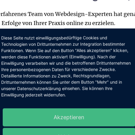
r erfahrenes Team von
Webdesign-Experten
hat gen
Erfolge von Ihrer Praxis online zu erzielen.
Diese Seite nutzt einwilligungsbedürftige Cookies und
ign, das Ihre Praxis
Technologien von Drittunternehmen zur Integration bestimmter
Funktionen. Wenn Sie auf den Button "Alles akzeptieren" klicken,
werden diese Funktionen aktiviert (Einwilligung). Nach der
Einwilligung verarbeiten wir und die betroffenen Drittunternehmen
Ihre personenbezogenen Daten für verschiedene Zwecke.
Detaillierte Informationen zu Zweck, Rechtsgrundlagen,
t verdient, online auf die bestmögliche Weise
Drittunternehmen können Sie unter dem Button "Mehr" und in
iel, Ihnen eine
ansprechende und
unserer Datenschutzerklärung einsehen. Sie können Ihre
Einwilligung jederzeit widerrufen.
genau das tut. Wir verstehen, dass Ihre Website me
n mächigeres Werkzeug, mit dem Sie Verbindungen
e Dienstleistungen auf eine Weise, die Ihre Kunden
Akzeptieren