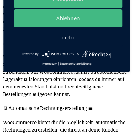
einzurichten, die direkt an deine Kunden gesendet
werden. Du kannst sogar personalisierte Nachrichten
Ablehnen
erstellen, um deine Kunden ständig über den Status ihrer
Bestellungen zu informieren.
mehr
🏭 Automatische Lageraktualisierungen 📦
Powered by
&
Wenn du eine große Anzahl von Produkten in deinem
Shop hast, kann es schwierig sein, den Bestand im Auge
Impressum
|
Datenschutzerklärung
zu behalten. Mit WooCommerce kannst du automatische
Lageraktualisierungen einrichten, sodass du immer auf
dem neuesten Stand bist und rechtzeitig neue
Bestellungen aufgeben kannst.
🧾 Automatische Rechnungserstellung 💼
WooCommerce bietet dir die Möglichkeit, automatische
Rechnungen zu erstellen, die direkt an deine Kunden