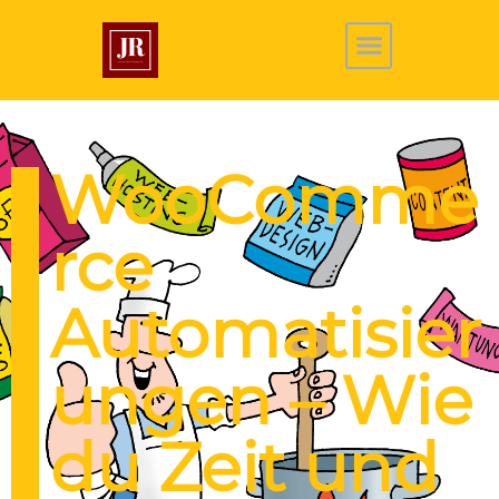
WooComme
rce
Automatisier
ungen – Wie
du Zeit und