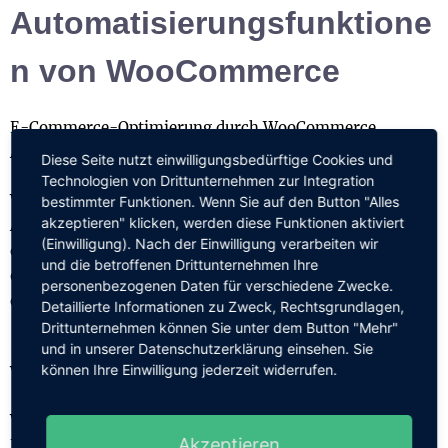
Automatisierungsfunktione
n von WooCommerce
E-Commerce-Optimierung durch WooCommerce
Automatisierungen 🛍️🔧
Diese Seite nutzt einwilligungsbedürftige Cookies und
Technologien von Drittunternehmen zur Integration
WooCommerce bietet eine Reihe von integrierten
bestimmter Funktionen. Wenn Sie auf den Button "Alles
akzeptieren" klicken, werden diese Funktionen aktiviert
Automatisierungsfunktionen, die es dir ermöglichen,
(Einwilligung). Nach der Einwilligung verarbeiten wir
dein Online-Geschäft zu automatisieren und zu
und die betroffenen Drittunternehmen Ihre
optimieren. Hier sind einige der großartiges Funktionen
personenbezogenen Daten für verschiedene Zwecke.
der Automatisierung:
Detaillierte Informationen zu Zweck, Rechtsgrundlagen,
Drittunternehmen können Sie unter dem Button "Mehr"
🔔 Automatische Bestellbestätigungen und
und in unserer Datenschutzerklärung einsehen. Sie
können Ihre Einwilligung jederzeit widerrufen.
Versandbenachrichtigungen 💌
WooCommerce ermöglicht es dir, automatische
Akzeptieren
Bestellbestätigungen und Versandbenachrichtigungen