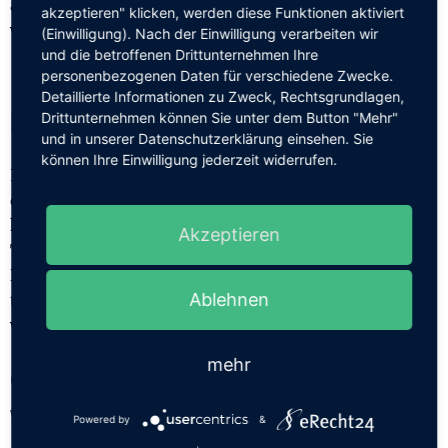
außerhalb der Norm macht Growth Hacking zu einer
akzeptieren" klicken, werden diese Funktionen aktiviert
wirklichen Game-Changer-Strategie.
(Einwilligung). Nach der Einwilligung verarbeiten wir
und die betroffenen Drittunternehmen Ihre
personenbezogenen Daten für verschiedene Zwecke.
📊 Datengetriebene
Detaillierte Informationen zu Zweck, Rechtsgrundlagen,
Entscheidungen
Drittunternehmen können Sie unter dem Button "Mehr"
und in unserer Datenschutzerklärung einsehen. Sie
können Ihre Einwilligung jederzeit widerrufen.
Im Gegensatz zu traditionellen Marketingstrategien, bei
denen oft Annahmen und Vermutungen zum Einsatz
kommen, stützen sich Growth Hacker stark auf Daten.
Akzeptieren
Tools wie Google Analytics, A/B-Tests und sonstige
Datenquellen helfen dabei, fundierte Entscheidungen zu
Ablehnen
treffen und Maßnahmen zu ergreifen, die nachweislich
wirksam sind.
mehr
Growth Hacking-Techniken, die
Wunder wirken
Powered by
&