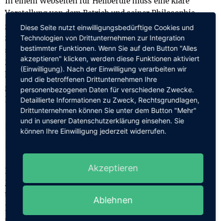
In einem Webseiten für Heilberufe muss eine klare
Vorstellung von dem Betrieb und seiner Philosophie
gegeben werden. Das beinhaltet auch detaillierte Angaben
Diese Seite nutzt einwilligungsbedürftige Cookies und
zu den angebotenen Dienstleistungen. 🔍 Darüber hinaus
Technologien von Drittunternehmen zur Integration
bestimmter Funktionen. Wenn Sie auf den Button "Alles
sind Fakten wie Öffnungszeiten, Preise und
akzeptieren" klicken, werden diese Funktionen aktiviert
Zahlungsmöglichkeiten essentiell für Patienten. Es ist
(Einwilligung). Nach der Einwilligung verarbeiten wir
hilfreich, einen FAQ-Bereich zu haben, um häufig
und die betroffenen Drittunternehmen Ihre
gestellte Fragen zu beantworten und allgemeine
personenbezogenen Daten für verschiedene Zwecke.
Informationen zu geben.
Detaillierte Informationen zu Zweck, Rechtsgrundlagen,
Drittunternehmen können Sie unter dem Button "Mehr"
und in unserer Datenschutzerklärung einsehen. Sie
Kontaktaufnahme und Online-
können Ihre Einwilligung jederzeit widerrufen.
Buchungen
Akzeptieren
Ein zentraler Teil von Webseiten für Heilberufe ist die
Möglichkeit, direkt mit der Praxis oder dem
Unternehmen in Kontakt zu treten. Entweder über ein
Ablehnen
Kontaktformular oder die mögliche Nutzung von E-Mail
und Telefon. 📞📧 Eine sehr praktische Funktion ist