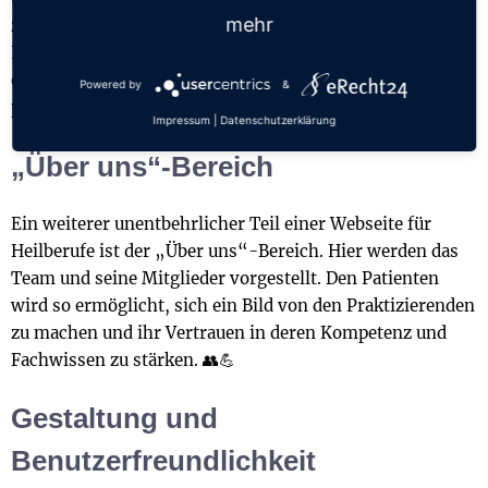
mehr
zudem eine Online-Buchungsfunktion. So können
Patienten nach eingehender Informationssuche direkt
einen Termin buchen, ohne einen Anruf tätigen oder
Powered by
&
persönlich vorbeikommen zu müssen.
Impressum
|
Datenschutzerklärung
„Über uns“-Bereich
Ein weiterer unentbehrlicher Teil einer Webseite für
Heilberufe ist der „Über uns“-Bereich. Hier werden das
Team und seine Mitglieder vorgestellt. Den Patienten
wird so ermöglicht, sich ein Bild von den Praktizierenden
zu machen und ihr Vertrauen in deren Kompetenz und
Fachwissen zu stärken. 👥💪
Gestaltung und
Benutzerfreundlichkeit